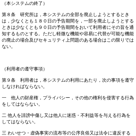
（本システムの終了）
第８条 研究所は，本システムの全部を廃止しようとするとき
は，少なくとも１８０日の予告期間を，一部を廃止しようとする
ときは少なくとも９０日の予告期間をおいて利用者にその旨を通
知するものとする。ただし軽微な機能や容易に代替が可能な機能
の廃止の場合及びセキュリティ上問題のある場合はこの限りでは
ない。
（利用者の遵守事項）
第９条 利用者は，本システムの利用にあたり，次の事項を遵守
しなければならない。
一 他人の財産権，プライバシー，その他の権利を侵害する行為
をしてはならない。
二 他人を誹謗中傷し又は他人に迷惑・不利益等を与える行為を
してはならない。
三 わいせつ・虚偽事実の流布等の公序良俗又は法令に違反する